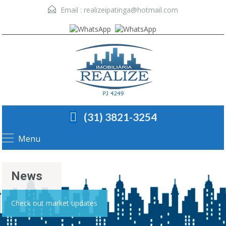
Email :
realizeipatinga@hotmail.com
(31) 3821-3254
Menu
News
Check out market updates