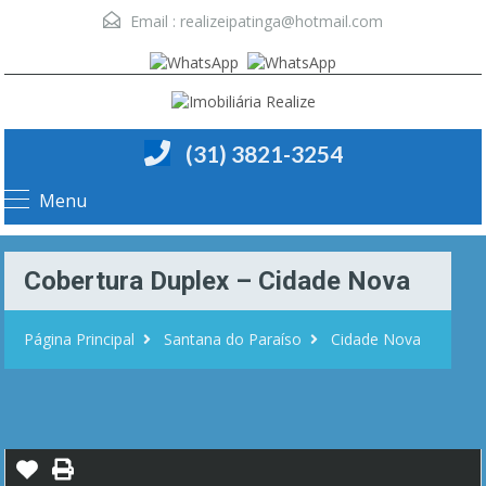
Email :
realizeipatinga@hotmail.com
(31) 3821-3254
Menu
Cobertura Duplex – Cidade Nova
Página Principal
Santana do Paraíso
Cidade Nova