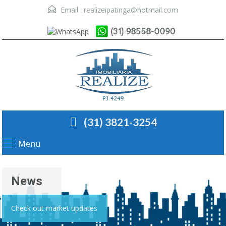
Email :
realizeipatinga@hotmail.com
(31) 3821-3254
Menu
News
Check out market updates