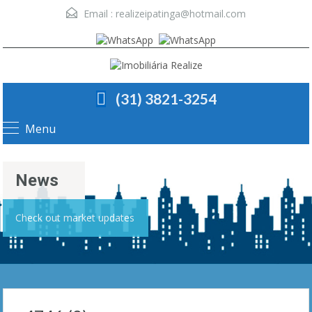
Email :
realizeipatinga@hotmail.com
(31) 3821-3254
Menu
News
Check out market updates