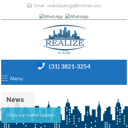
Email :
realizeipatinga@hotmail.com
(31) 3821-3254
Menu
News
Check out market updates