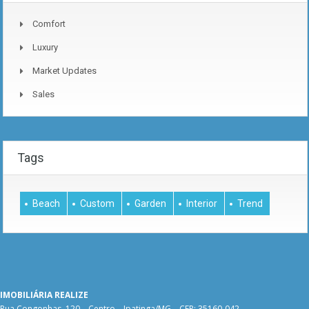
Comfort
Luxury
Market Updates
Sales
Tags
Beach
Custom
Garden
Interior
Trend
IMOBILIÁRIA REALIZE
Rua Congonhas, 120 – Centro – Ipatinga/MG – CEP: 35160-042