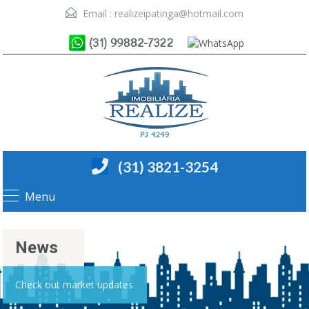
Email :
realizeipatinga@hotmail.com
(31) 3821-3254
Menu
News
Check out market updates