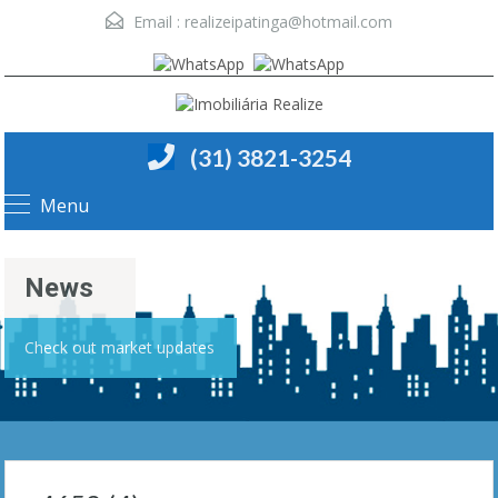
Email :
realizeipatinga@hotmail.com
(31) 3821-3254
Menu
News
Check out market updates