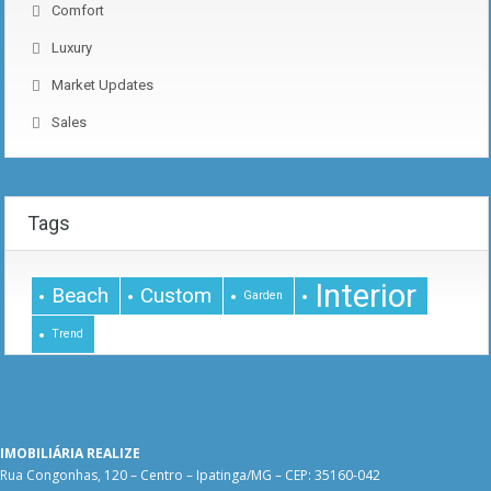
Comfort
Luxury
Market Updates
Sales
Tags
Interior
Beach
Custom
Garden
Trend
IMOBILIÁRIA REALIZE
Rua Congonhas, 120 – Centro – Ipatinga/MG – CEP: 35160-042