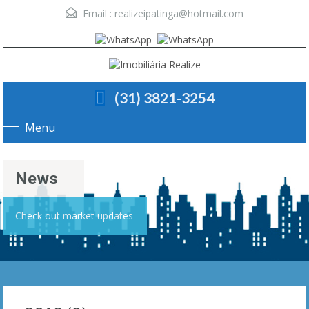
Email :
realizeipatinga@hotmail.com
(31) 3821-3254
Menu
News
Check out market updates