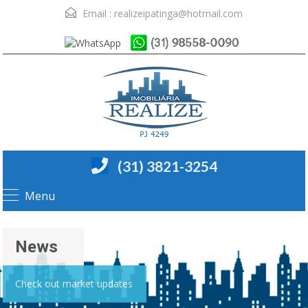
Email :
realizeipatinga@hotmail.com
(31) 3821-3254
Menu
News
Check out market updates