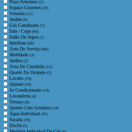
Poço Artesiano
(2)
Espaço Gourmet
(19)
Varanda
(11)
Jardim
(6)
Gás Canalizado
(7)
Sala / Copa
(64)
Salão De Jogos
(1)
Interfone
(69)
Área De Serviço
(80)
Mobiliado
(3)
Jardins
(2)
Área De Clarabóia
(12)
Quarto De Despejo
(2)
Lavabo
(16)
Quintal
(10)
Ar Condicionado
(19)
Lavanderia
(4)
Terraço
(8)
Quarto Com Armários
(18)
Água Individual
(43)
Sacada
(36)
Ducha
(2)
Medidor Individual De Gás
(0)