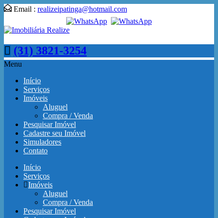
Email :
realizeipatinga@hotmail.com
(31) 3821-3254
Menu
Início
Serviços
Imóveis
Aluguel
Compra / Venda
Pesquisar Imóvel
Cadastre seu Imóvel
Simuladores
Contato
Início
Serviços
Imóveis
Aluguel
Compra / Venda
Pesquisar Imóvel