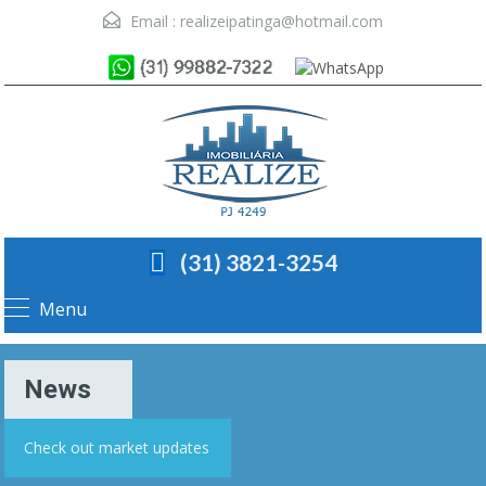
Email :
realizeipatinga@hotmail.com
(31) 3821-3254
Menu
News
Check out market updates