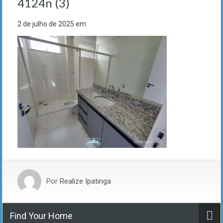
4124n (3)
2 de julho de 2025
em
Por
Realize Ipatinga
Find Your Home