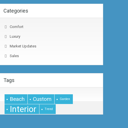
Categories
Comfort
Luxury
Market Updates
Sales
Tags
Beach
Custom
Garden
Interior
Trend