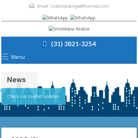
Email :
realizeipatinga@hotmail.com
(31) 3821-3254
Menu
News
Check out market updates