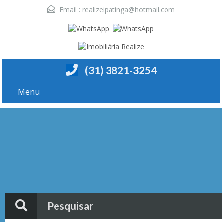
Email :
realizeipatinga@hotmail.com
(31) 3821-3254
Menu
Pesquisar