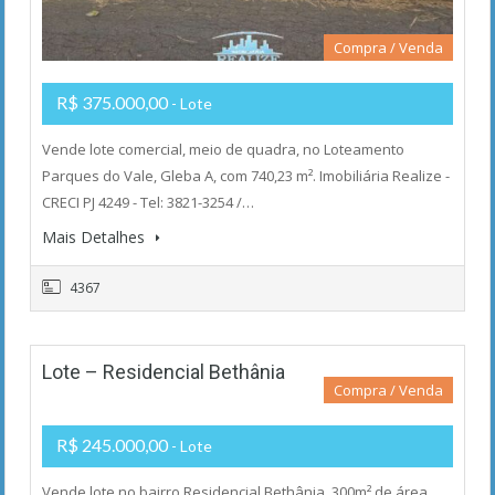
Compra / Venda
R$ 375.000,00
- Lote
Vende lote comercial, meio de quadra, no Loteamento
Parques do Vale, Gleba A, com 740,23 m². Imobiliária Realize -
CRECI PJ 4249 - Tel: 3821-3254 /…
Mais Detalhes
4367
Lote – Residencial Bethânia
Compra / Venda
R$ 245.000,00
- Lote
Vende lote no bairro Residencial Bethânia, 300m² de área,