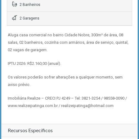
2 Banheiros
2 Garagens
Aluga casa comercial no bairro Cidade Nobre, 300m² de área, 08
salas, 02 banheiros, cozinha com armários, área de serviço, quintal,
02 vagas de garagem.
IPTU 2026: R$2.160,00 (anual).
Os valores poderão sofrer alterações a qualquer momento, sem
aviso prévio.
Imobiliária Realize – CRECI PJ 4249 – Tel: 3821-3254 / 98558-0090 /
www.realizeipatinga.com.br / realizeipatinga@hotmail.com
Recursos Específicos