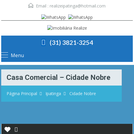
Email :
realizeipatinga@hotmail.com
(31) 3821-3254
Menu
Casa Comercial – Cidade Nobre
Página Principal
Ipatinga
Cidade Nobre