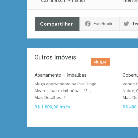
Cozinha com Armários
Interfo
Compartilhar
Facebook
Tw
Outros Imóveis
Aluguel
Apartamento – Imbaúbas
Cobert
Aluga apartamento na Rua Diogo
Vende c
Álvares, bairro Imbaúbas, 1°…
Nobre, 
Mais Detalhes
Mais De
R$ 1.800,00 /mês
R$ 480