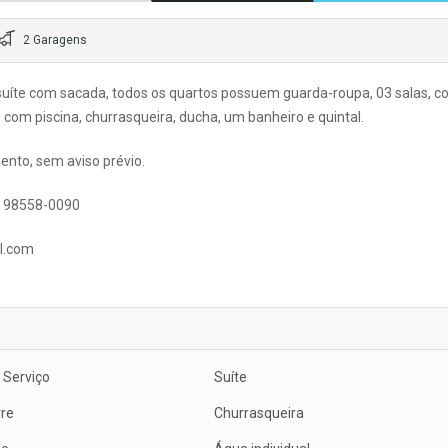
2 Garagens
suíte com sacada, todos os quartos possuem guarda-roupa, 03 salas, c
e com piscina, churrasqueira, ducha, um banheiro e quintal.
ento, sem aviso prévio.
 / 98558-0090
il.com
 Serviço
Suíte
vre
Churrasqueira