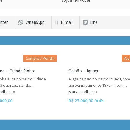
ne
Água individual
itter
WhatsApp
E-mail
Line
Compra / Venda
Alu
ura – Cidade Nobre
Galpão – Iguaçu
obertura no bairro Cidade
Aluga galpão no bairro Iguaçu, com
03 quartos, sendo…
aproximadamente 1870m², com…
talhes
Mais Detalhes
.000,00
R$ 25.000,00 /mês