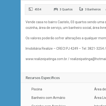
4554
3 Quartos
3 Banheiros
Vende casa no bairro Castelo, 03 quartos sendo uma 
cozinha, área de serviço, um banheiro social, área livr
Os valores poderão sofrer alterações a qualquer mom
Imobiliária Realize – CRECI PJ 4249 – Tel: 3821-3254
www.realizeipatinga.com.br / realizeipatinga@hotma
Recursos Específicos
Piscina
Área de
Banheiro com Armário
Área Li