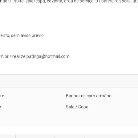
do 01 suíte, sala/copa, cozinha, área de serviço, 01 banheiro social, ár
ento, sem aviso prévio.
m.br / realizeipatinga@hotmail.com
vre
Banheiros com armário
a
Sala / Copa