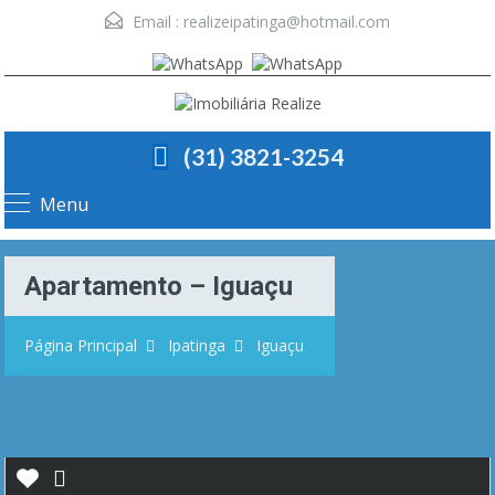
Email :
realizeipatinga@hotmail.com
(31) 3821-3254
Menu
Apartamento – Iguaçu
Página Principal
Ipatinga
Iguaçu