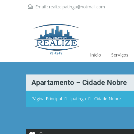
Email :
realizeipatinga@hotmail.com
Início
Serviços
Apartamento – Cidade Nobre
Página Principal
Ipatinga
Cidade Nobre