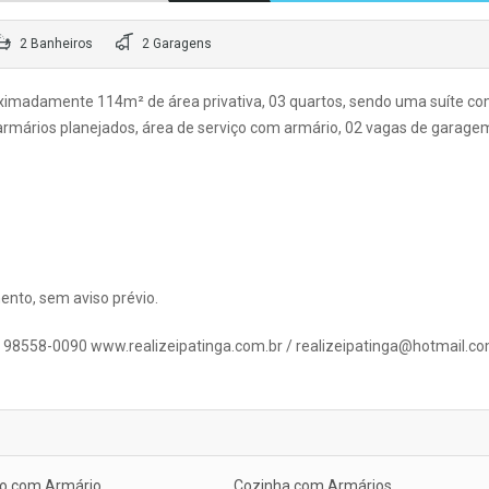
2 Banheiros
2 Garagens
ximadamente 114m² de área privativa, 03 quartos, sendo uma suíte c
 armários planejados, área de serviço com armário, 02 vagas de garage
ento, sem aviso prévio.
 / 98558-0090 www.realizeipatinga.com.br / realizeipatinga@hotmail.c
o com Armário
Cozinha com Armários