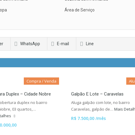
Copa
Área de Serviço
er
WhatsApp
E-mail
Line
Compra / Venda
Alu
ra Duplex – Cidade Nobre
Galpão E Lote – Caravelas
obertura duplex no bairro
Aluga galpão com lote, no bairro
Nobre, 03 quartos,…
Caravelas, galpão de…
Mais Deta
talhes
R$ 7.500,00 /mês
0.000,00