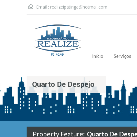
Email :
realizeipatinga@hotmail.com
Início
Serviços
Quarto De Despejo
Property Feature:
Quarto De Despe