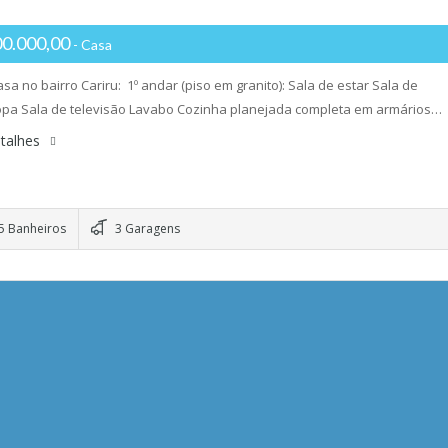
00.000,00
- Casa
sa no bairro Cariru: 1º andar (piso em granito): Sala de estar Sala de
opa Sala de televisão Lavabo Cozinha planejada completa em armários…
talhes
5 Banheiros
3 Garagens