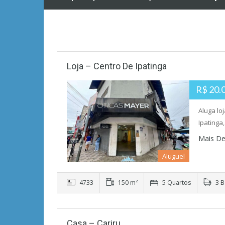
Loja – Centro De Ipatinga
R$ 20.
Aluga lo
Ipatinga
Mais De
Aluguel
4733
150 m²
5 Quartos
3 B
Casa – Cariru