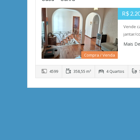
R$ 2.2
Vende ca
jantar/c
Mais De
Compra / Venda
4599
358,55 m²
4 Quartos