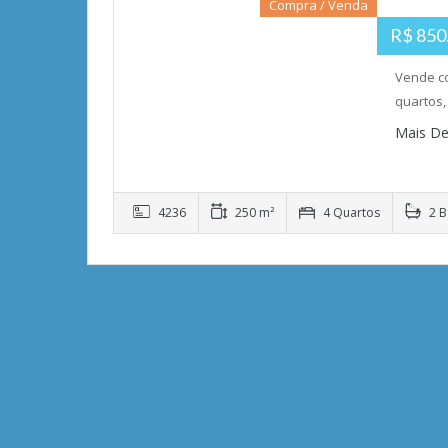
Compra / Venda
R$ 850
Vende co
quartos,
Mais De
4236
250 m²
4 Quartos
2 B