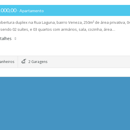
.000,00
- Apartamento
bertura duplex na Rua Laguna, bairro Veneza, 250m² de área privativa, 0
 sendo 02 suítes, e 03 quartos com armários, sala, cozinha, área…
talhes
anheiros
2 Garagens